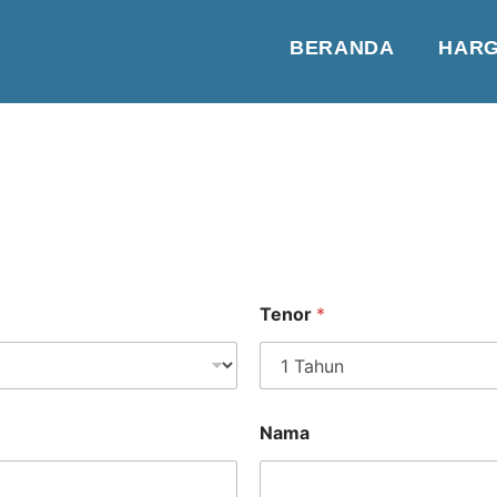
BERANDA
HAR
Tenor
*
Nama